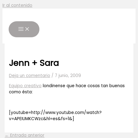
Ir al contenido
Jenn + Sara
Deja un comentario
/
7 junio, 2009
Equipo creativo
londinense que hace cosas tan buenas
como ésta:
[youtube=http://www.youtube.com/watch?
v=APEIUMKCWzc&hl=es&fs=1&]
←
Entrada anterior